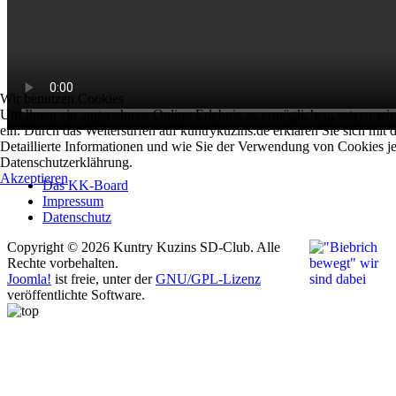
Wir benutzen Cookies
Um Ihnen ein angenehmes Online-Erlebnis zu ermöglichen, setzen wir
ein. Durch das Weitersurfen auf kuntrykuzins.de erklären Sie sich mit
Detaillierte Informationen und wie Sie der Verwendung von Cookies je
Datenschutzerklährung.
Akzeptieren
Das KK-Board
Impressum
Datenschutz
Copyright © 2026 Kuntry Kuzins SD-Club. Alle
Rechte vorbehalten.
Joomla!
ist freie, unter der
GNU/GPL-Lizenz
veröffentlichte Software.