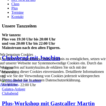
Class
Plus
Termine
Kontakt
Unsere Tanzzeiten
Wir tanzen:
Plus von 19:30 Uhr bis 20:00 Uhr
und von 20:00 Uhr bis 22:00 Uhr
Mainstream nach den
alten Figuren.
Wir benutzen Cookies
Clubabend mit Joachim
Um Ihnen ein angenehmes Online-Erlebnis zu ermöglichen, setzen wir
auf unserer Webseite nur Systemnotwendige Cookies ein. Durch das
Weitersurfen auf kuntrykuzins.de erklären Sie sich mit der
August
Verwendung dieser Cookies einverstanden. Detaillierte Informationen
Mittwoch
und wie Sie der Verwendung von Cookies jederzeit widersprechen
12
können, finden Sie in unseren Datenschutzerklährung.
Akzeptieren
19:30 Uhr - 22:00 Uhr
Galatea-Anlage
Clubabend
Plus-Workshop mit Gastcaller Martin