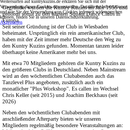
Weitersurfen auf kuntrykuzins.de erklären Sie sich mit der
Verwendung dieser Cookies einverstanden. Detaillierte Informationen
Gegründet wurden die Kuntry Kuzins im Jahr 1955 und
und wie Sie der Verwendung von Cookies jederzeit widersprechen
gehören somit zu den ältesten Square Dance Clubs in
können, finden Sie in unseren Datenschutzerklährung.
Europa.
Akzeptieren
Seit seiner Gründung ist der Club in Wiesbaden
beheimatet. Ursprünglich ein rein amerikanischer Club,
haben mit der Zeit immer mehr Deutsche den Weg zu
den Kuntry Kuzins gefunden. Momentan tanzen leider
überhaupt keine Amerikaner mehr bei uns.
Mit etwa 70 Mitgliedern gehören die Kuntry Kuzins zu
den größeren Clubs in Deutschland. Neben Mainstream
wird an den wöchentlichen Clubabenden auch das
Tanzlevel Plus angeboten, zusätzlich auch ein
monatlicher "Plus Workshop". Es callen im Wechsel
Chris Keller (seit 2015) und Joachim Beckhaus (seit
2026)
Neben den wöchentlichen Clubabenden mit
anschließender Afterparty bieten wir unseren
Mitgliedern regelmäßig besondere Veranstaltungen an: