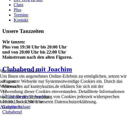
Class
Plus
Termine
Kontakt
Unsere Tanzzeiten
Wir tanzen:
Plus von 19:30 Uhr bis 20:00 Uhr
und von 20:00 Uhr bis 22:00 Uhr
Mainstream nach den
alten Figuren.
Clubabend mit Joachim
Wir benutzen Cookies
Um Ihnen ein angenehmes Online-Erlebnis zu ermöglichen, setzen wir
auf unserer Webseite nur Systemnotwendige Cookies ein. Durch das
August
Weitersurfen auf kuntrykuzins.de erklären Sie sich mit der
Mittwoch
Verwendung dieser Cookies einverstanden. Detaillierte Informationen
12
und wie Sie der Verwendung von Cookies jederzeit widersprechen
können, finden Sie in unseren Datenschutzerklährung.
19:30 Uhr - 22:00 Uhr
Akzeptieren
Galatea-Anlage
Clubabend