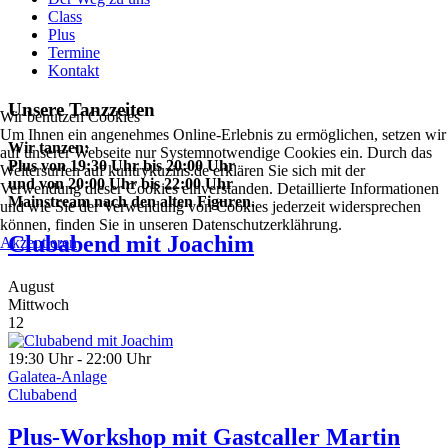
Class
Plus
Termine
Kontakt
Unsere Tanzzeiten
Wir benutzen Cookies
Um Ihnen ein angenehmes Online-Erlebnis zu ermöglichen, setzen wir
Wir tanzen:
auf unserer Webseite nur Systemnotwendige Cookies ein. Durch das
Plus von 19:30 Uhr bis 20:00 Uhr
Weitersurfen auf kuntrykuzins.de erklären Sie sich mit der
und von 20:00 Uhr bis 22:00 Uhr
Verwendung dieser Cookies einverstanden. Detaillierte Informationen
Mainstream nach den
alten Figuren.
und wie Sie der Verwendung von Cookies jederzeit widersprechen
können, finden Sie in unseren Datenschutzerklährung.
Clubabend mit Joachim
Akzeptieren
August
Mittwoch
12
19:30 Uhr - 22:00 Uhr
Galatea-Anlage
Clubabend
Plus-Workshop mit Gastcaller Martin